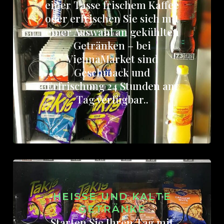
einer Tasse frischem Kaffee
oder erfrischen Sie sich mit
einer Auswahl an gekühlten
Getränken – bei
ViennaMarket sind
Geschmack und
Erfrischung 24 Stunden am
Tag verfügbar..
HEISSE UND KALTE G
ETRÄNKE
Starten Sie Ihren Tag mit