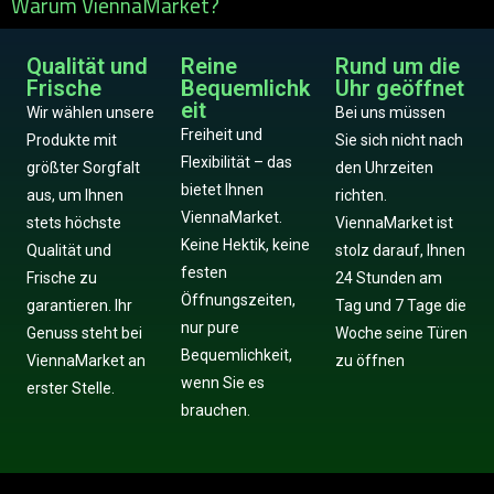
Warum ViennaMarket?
Qualität und
Reine
Rund um die
Frische
Bequemlichk
Uhr geöffnet
eit
Wir wählen unsere
Bei uns müssen
Freiheit und
Produkte mit
Sie sich nicht nach
Flexibilität – das
größter Sorgfalt
den Uhrzeiten
bietet Ihnen
aus, um Ihnen
richten.
ViennaMarket.
stets höchste
ViennaMarket ist
Keine Hektik, keine
Qualität und
stolz darauf, Ihnen
festen
Frische zu
24 Stunden am
Öffnungszeiten,
garantieren. Ihr
Tag und 7 Tage die
nur pure
Genuss steht bei
Woche seine Türen
Bequemlichkeit,
ViennaMarket an
zu öffnen
wenn Sie es
erster Stelle.
brauchen.