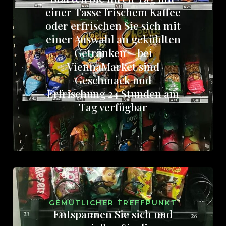
einer Tasse frischem Kaffee
oder erfrischen Sie sich mit
einer Auswahl an gekühlten
Getränken – bei
ViennaMarket sind
Geschmack und
Erfrischung 24 Stunden am
Tag verfügbar
GEMÜTLICHER TREFFPUNKT
Entspannen Sie sich und