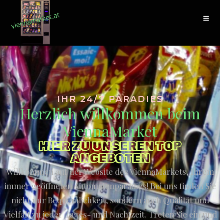
IHR 24/7 PARADIES
Herzlich willkommen beim
ViennaMarket
HIER ZU UNSEREN TOP
ANGEBOTEN
Willkommen auf der Website des ViennaMarkets, Ihrem
immer geöffneten Automatenparadies! Bei uns finden Sie
nicht nur Bequemlichkeit, sondern auch Qualität und
Vielfalt zu jeder Tages- und Nachtzeit. Treten Sie ein und