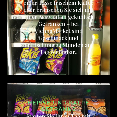
einer Tasse frischem Kaffee
oder erfrischen Sie sich mit
einer Auswahl an gekühlten
Getränken – bei
ViennaMarket sind
Geschmack und
Erfrischung 24 Stunden am
Tag verfügbar..
HEISSE UND KALTE G
ETRÄNKE
Starten Sie Ihren Tag mit