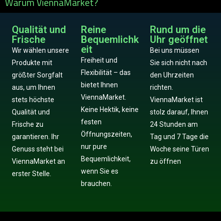
Warum ViennaMarket?
Qualität und
Reine
Rund um die
Frische
Bequemlichk
Uhr geöffnet
eit
Wir wählen unsere
Bei uns müssen
Freiheit und
Produkte mit
Sie sich nicht nach
Flexibilität – das
größter Sorgfalt
den Uhrzeiten
bietet Ihnen
aus, um Ihnen
richten.
ViennaMarket.
stets höchste
ViennaMarket ist
Keine Hektik, keine
Qualität und
stolz darauf, Ihnen
festen
Frische zu
24 Stunden am
Öffnungszeiten,
garantieren. Ihr
Tag und 7 Tage die
nur pure
Genuss steht bei
Woche seine Türen
Bequemlichkeit,
ViennaMarket an
zu öffnen
wenn Sie es
erster Stelle.
brauchen.