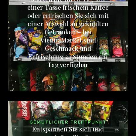
einer Tasse frischem Kaffee
oder erfrischen Sie sich mit
einer Auswahl an gekühlten
Getränken – bei
ViennaMarket sind
Geschmack und
Erfrischung 24 Stunden am
Tag verfügbar
GEMÜTLICHER TREFFPUNKT
Entspannen Sie sich und