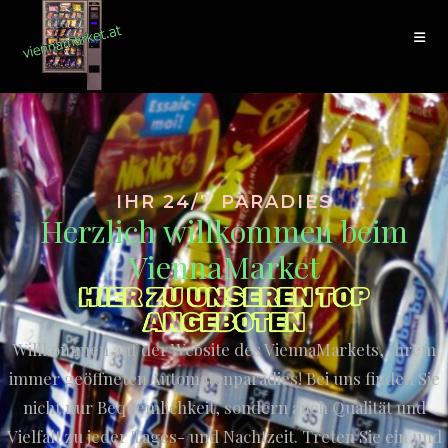
IHR 24/7 PARADIES
Herzlich willkommen beim
ViennaMarket
HIER ZU UNSEREN TOP
ANGEBOTEN
Willkommen auf der Website des ViennaMarkets, Ihrem
immer geöffneten Automatenparadies! Bei uns finden Sie
nicht nur Bequemlichkeit, sondern auch Qualität und
Vielfalt zu jeder Tages- und Nachtzeit. Treten Sie ein und