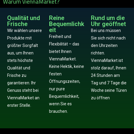
Warum ViennaMarket?
Qualität und
Reine
Rund um die
Frische
Bequemlichk
Uhr geöffnet
eit
Wir wählen unsere
Bei uns müssen
Freiheit und
Produkte mit
Sie sich nicht nach
Flexibilität – das
größter Sorgfalt
den Uhrzeiten
bietet Ihnen
aus, um Ihnen
richten.
ViennaMarket.
stets höchste
ViennaMarket ist
Keine Hektik, keine
Qualität und
stolz darauf, Ihnen
festen
Frische zu
24 Stunden am
Öffnungszeiten,
garantieren. Ihr
Tag und 7 Tage die
nur pure
Genuss steht bei
Woche seine Türen
Bequemlichkeit,
ViennaMarket an
zu öffnen
wenn Sie es
erster Stelle.
brauchen.