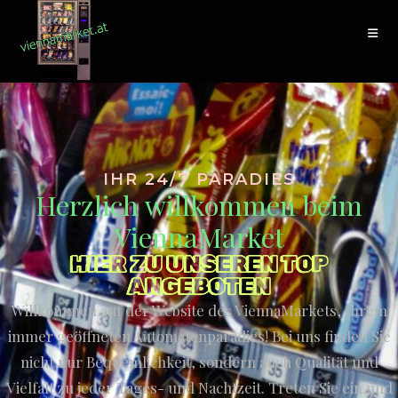
IHR 24/7 PARADIES
Herzlich willkommen beim
ViennaMarket
HIER ZU UNSEREN TOP
ANGEBOTEN
Willkommen auf der Website des ViennaMarkets, Ihrem
immer geöffneten Automatenparadies! Bei uns finden Sie
nicht nur Bequemlichkeit, sondern auch Qualität und
Vielfalt zu jeder Tages- und Nachtzeit. Treten Sie ein und