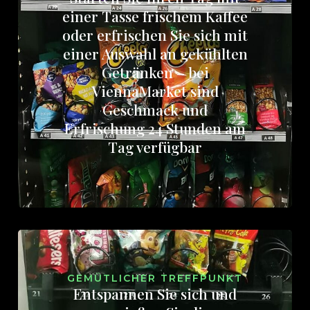
einer Tasse frischem Kaffee
oder erfrischen Sie sich mit
einer Auswahl an gekühlten
Getränken – bei
ViennaMarket sind
Geschmack und
Erfrischung 24 Stunden am
Tag verfügbar
GEMÜTLICHER TREFFPUNKT
Entspannen Sie sich und