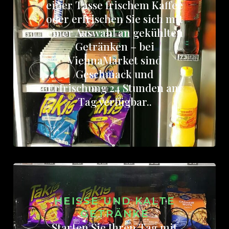
einer Tasse frischem Kaffee
oder erfrischen Sie sich mit
einer Auswahl an gekühlten
Getränken – bei
ViennaMarket sind
Geschmack und
Erfrischung 24 Stunden am
Tag verfügbar..
HEISSE UND KALTE G
ETRÄNKE
Starten Sie Ihren Tag mit