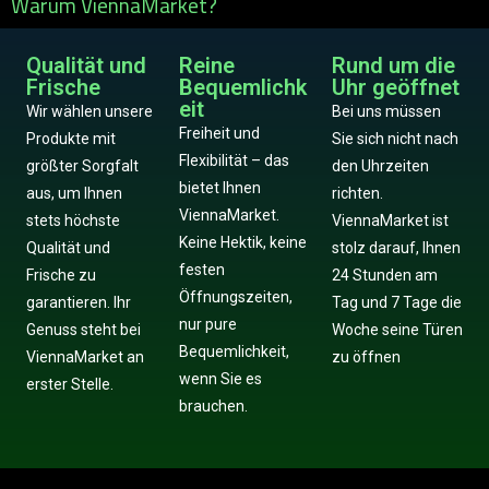
Warum ViennaMarket?
Qualität und
Reine
Rund um die
Frische
Bequemlichk
Uhr geöffnet
eit
Wir wählen unsere
Bei uns müssen
Freiheit und
Produkte mit
Sie sich nicht nach
Flexibilität – das
größter Sorgfalt
den Uhrzeiten
bietet Ihnen
aus, um Ihnen
richten.
ViennaMarket.
stets höchste
ViennaMarket ist
Keine Hektik, keine
Qualität und
stolz darauf, Ihnen
festen
Frische zu
24 Stunden am
Öffnungszeiten,
garantieren. Ihr
Tag und 7 Tage die
nur pure
Genuss steht bei
Woche seine Türen
Bequemlichkeit,
ViennaMarket an
zu öffnen
wenn Sie es
erster Stelle.
brauchen.