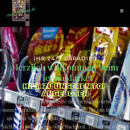
IHR 24/7 PARADIES
Herzlich willkommen beim
ViennaMarket
HIER ZU UNSEREN TOP
ANGEBOTEN
Willkommen auf der Website des ViennaMarkets, Ihrem
immer geöffneten Automatenparadies! Bei uns finden Sie
nicht nur Bequemlichkeit, sondern auch Qualität und
Vielfalt zu jeder Tages- und Nachtzeit. Treten Sie ein und