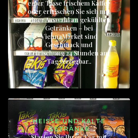
einer Tasse frischem Kaffee
oder erfrischen Sie sich mit
einer Auswahl an gekühlten
Getränken – bei
ViennaMarket sind
Geschmack und
Erfrischung 24 Stunden am
Tag verfügbar..
HEISSE UND KALTE G
ETRÄNKE
Starten Sie Ihren Tag mit