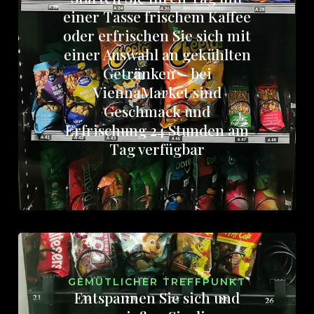
einer Tasse frischem Kaffee
oder erfrischen Sie sich mit
einer Auswahl an gekühlten
Getränken – bei
ViennaMarket sind
Geschmack und
Erfrischung 24 Stunden am
Tag verfügbar
GEMÜTLICHER TREFFPUNKT
Entspannen Sie sich und