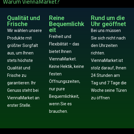
Warum ViennaMarket?
Qualität und
Reine
Rund um die
Frische
Bequemlichk
Uhr geöffnet
eit
Wir wählen unsere
Bei uns müssen
Freiheit und
Produkte mit
Sie sich nicht nach
Flexibilität – das
größter Sorgfalt
den Uhrzeiten
bietet Ihnen
aus, um Ihnen
richten.
ViennaMarket.
stets höchste
ViennaMarket ist
Keine Hektik, keine
Qualität und
stolz darauf, Ihnen
festen
Frische zu
24 Stunden am
Öffnungszeiten,
garantieren. Ihr
Tag und 7 Tage die
nur pure
Genuss steht bei
Woche seine Türen
Bequemlichkeit,
ViennaMarket an
zu öffnen
wenn Sie es
erster Stelle.
brauchen.