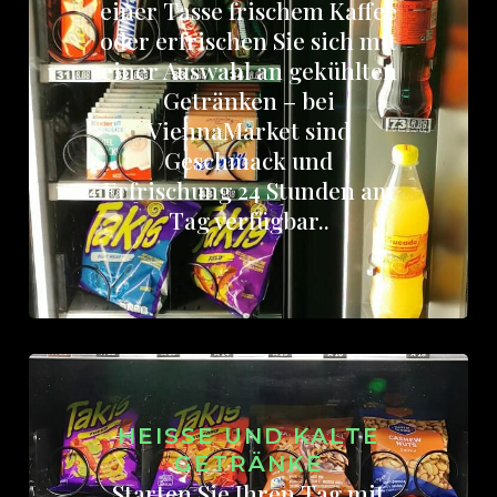
einer Tasse frischem Kaffee
oder erfrischen Sie sich mit
einer Auswahl an gekühlten
Getränken – bei
ViennaMarket sind
Geschmack und
Erfrischung 24 Stunden am
Tag verfügbar..
HEISSE UND KALTE G
ETRÄNKE
Starten Sie Ihren Tag mit