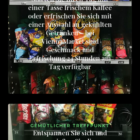
einer Tasse frischem Kaffee
oder erfrischen Sie sich mit
einer Auswahl an gekühlten
Getränken – bei
ViennaMarket sind
Geschmack und
Erfrischung 24 Stunden am
Tag verfügbar
GEMÜTLICHER TREFFPUNKT
Entspannen Sie sich und