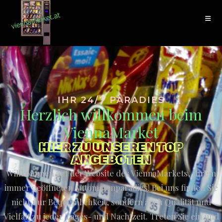
IHR 24/7 PARADIES
Herzlich willkommen beim
ViennaMarket
HIER ZU UNSEREN TOP
ANGEBOTEN
Willkommen auf der Website des ViennaMarkets, Ihrem
immer geöffneten Automatenparadies! Bei uns finden Sie
nicht nur Bequemlichkeit, sondern auch Qualität und
Vielfalt zu jeder Tages- und Nachtzeit. Treten Sie ein und