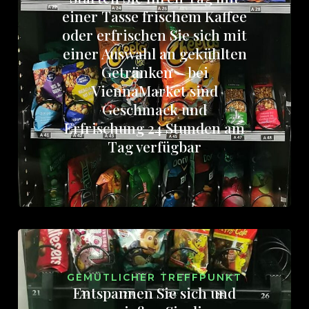
einer Tasse frischem Kaffee
oder erfrischen Sie sich mit
einer Auswahl an gekühlten
Getränken – bei
ViennaMarket sind
Geschmack und
Erfrischung 24 Stunden am
Tag verfügbar
GEMÜTLICHER TREFFPUNKT
Entspannen Sie sich und