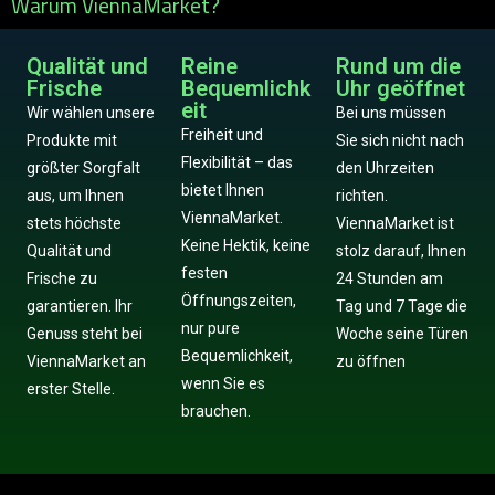
Warum ViennaMarket?
Qualität und
Reine
Rund um die
Frische
Bequemlichk
Uhr geöffnet
eit
Wir wählen unsere
Bei uns müssen
Freiheit und
Produkte mit
Sie sich nicht nach
Flexibilität – das
größter Sorgfalt
den Uhrzeiten
bietet Ihnen
aus, um Ihnen
richten.
ViennaMarket.
stets höchste
ViennaMarket ist
Keine Hektik, keine
Qualität und
stolz darauf, Ihnen
festen
Frische zu
24 Stunden am
Öffnungszeiten,
garantieren. Ihr
Tag und 7 Tage die
nur pure
Genuss steht bei
Woche seine Türen
Bequemlichkeit,
ViennaMarket an
zu öffnen
wenn Sie es
erster Stelle.
brauchen.