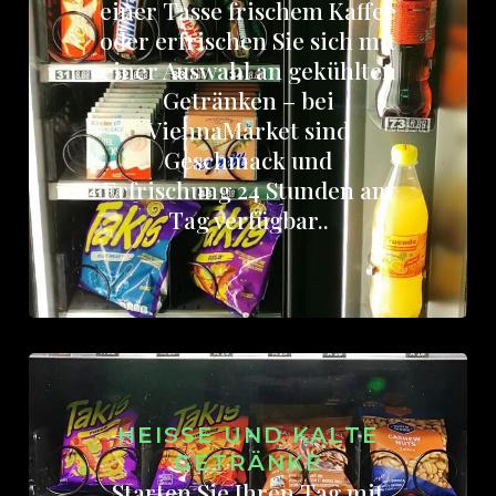
einer Tasse frischem Kaffee
oder erfrischen Sie sich mit
einer Auswahl an gekühlten
Getränken – bei
ViennaMarket sind
Geschmack und
Erfrischung 24 Stunden am
Tag verfügbar..
HEISSE UND KALTE G
ETRÄNKE
Starten Sie Ihren Tag mit