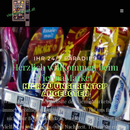
IHR 24/7 PARADIES
Herzlich willkommen beim
ViennaMarket
HIER ZU UNSEREN TOP
ANGEBOTEN
Willkommen auf der Website des ViennaMarkets, Ihrem
immer geöffneten Automatenparadies! Bei uns finden Sie
nicht nur Bequemlichkeit, sondern auch Qualität und
Vielfalt zu jeder Tages- und Nachtzeit. Treten Sie ein und