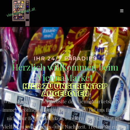
IHR 24/7 PARADIES
Herzlich willkommen beim
ViennaMarket
HIER ZU UNSEREN TOP
ANGEBOTEN
Willkommen auf der Website des ViennaMarkets, Ihrem
immer geöffneten Automatenparadies! Bei uns finden Sie
nicht nur Bequemlichkeit, sondern auch Qualität und
Vielfalt zu jeder Tages- und Nachtzeit. Treten Sie ein und