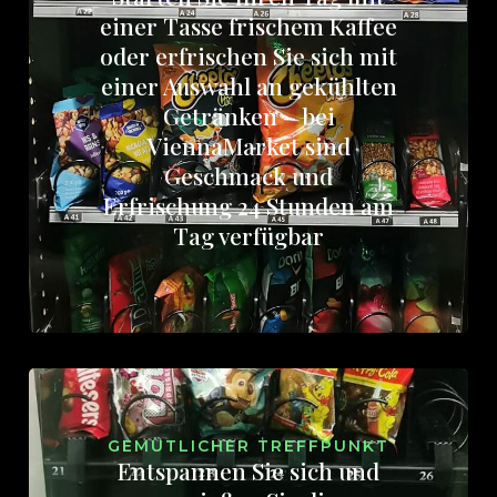
einer Tasse frischem Kaffee
oder erfrischen Sie sich mit
einer Auswahl an gekühlten
Getränken – bei
ViennaMarket sind
Geschmack und
Erfrischung 24 Stunden am
Tag verfügbar
GEMÜTLICHER TREFFPUNKT
Entspannen Sie sich und