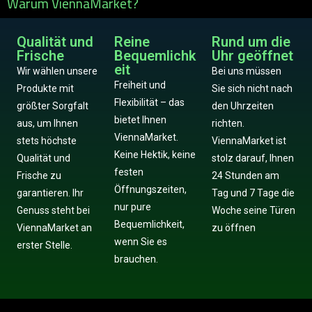
Warum ViennaMarket?
Qualität und
Reine
Rund um die
Frische
Bequemlichk
Uhr geöffnet
eit
Wir wählen unsere
Bei uns müssen
Freiheit und
Produkte mit
Sie sich nicht nach
Flexibilität – das
größter Sorgfalt
den Uhrzeiten
bietet Ihnen
aus, um Ihnen
richten.
ViennaMarket.
stets höchste
ViennaMarket ist
Keine Hektik, keine
Qualität und
stolz darauf, Ihnen
festen
Frische zu
24 Stunden am
Öffnungszeiten,
garantieren. Ihr
Tag und 7 Tage die
nur pure
Genuss steht bei
Woche seine Türen
Bequemlichkeit,
ViennaMarket an
zu öffnen
wenn Sie es
erster Stelle.
brauchen.