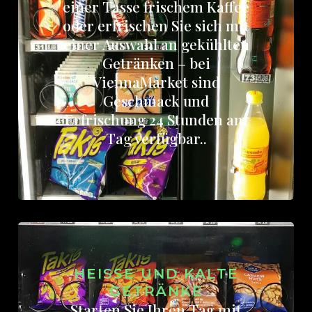
einer Tasse frischem Kaffee
oder erfrischen Sie sich mit
einer Auswahl an gekühlten
Getränken – bei
ViennaMarket sind
Geschmack und
Erfrischung 24 Stunden am
Tag verfügbar..
HEISSE UND KALTE G
ETRÄNKE
Starten Sie Ihren Tag mit