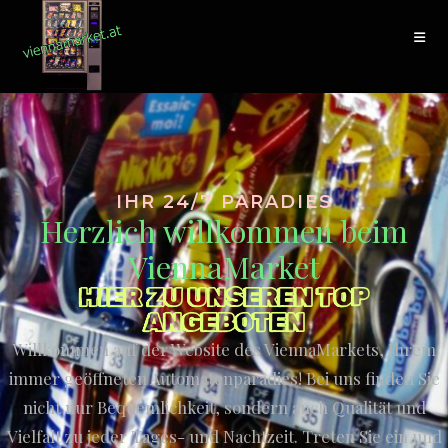
IHR 24/7 PARADIES
Herzlich willkommen beim
ViennaMarket
HIER ZU UNSEREN TOP
ANGEBOTEN
Willkommen auf der Website des ViennaMarkets, Ihrem
immer geöffneten Automatenparadies! Bei uns finden Sie
nicht nur Bequemlichkeit, sondern auch Qualität und
Vielfalt zu jeder Tages- und Nachtzeit. Treten Sie ein und