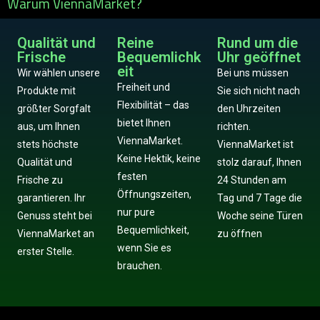
Warum ViennaMarket?
Qualität und
Reine
Rund um die
Frische
Bequemlichk
Uhr geöffnet
eit
Wir wählen unsere
Bei uns müssen
Freiheit und
Produkte mit
Sie sich nicht nach
Flexibilität – das
größter Sorgfalt
den Uhrzeiten
bietet Ihnen
aus, um Ihnen
richten.
ViennaMarket.
stets höchste
ViennaMarket ist
Keine Hektik, keine
Qualität und
stolz darauf, Ihnen
festen
Frische zu
24 Stunden am
Öffnungszeiten,
garantieren. Ihr
Tag und 7 Tage die
nur pure
Genuss steht bei
Woche seine Türen
Bequemlichkeit,
ViennaMarket an
zu öffnen
wenn Sie es
erster Stelle.
brauchen.