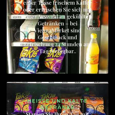
einer Tasse frischem Kaffee
oder erfrischen Sie sich mit
einer Auswahl an gekühlten
Getränken – bei
ViennaMarket sind
Geschmack und
Erfrischung 24 Stunden am
Tag verfügbar..
HEISSE UND KALTE G
ETRÄNKE
Starten Sie Ihren Tag mit