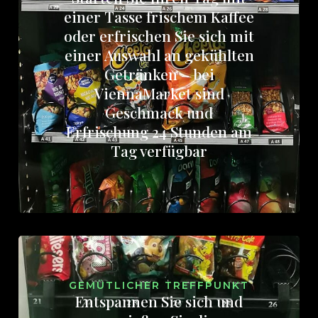
einer Tasse frischem Kaffee
oder erfrischen Sie sich mit
einer Auswahl an gekühlten
Getränken – bei
ViennaMarket sind
Geschmack und
Erfrischung 24 Stunden am
Tag verfügbar
GEMÜTLICHER TREFFPUNKT
Entspannen Sie sich und