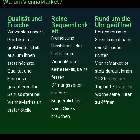
Warum ViennaMarket?
Qualität und
Reine
Rund um die
Frische
Bequemlichk
Uhr geöffnet
eit
Wir wählen unsere
Bei uns müssen
Freiheit und
Produkte mit
Sie sich nicht nach
Flexibilität – das
größter Sorgfalt
den Uhrzeiten
bietet Ihnen
aus, um Ihnen
richten.
ViennaMarket.
stets höchste
ViennaMarket ist
Keine Hektik, keine
Qualität und
stolz darauf, Ihnen
festen
Frische zu
24 Stunden am
Öffnungszeiten,
garantieren. Ihr
Tag und 7 Tage die
nur pure
Genuss steht bei
Woche seine Türen
Bequemlichkeit,
ViennaMarket an
zu öffnen
wenn Sie es
erster Stelle.
brauchen.