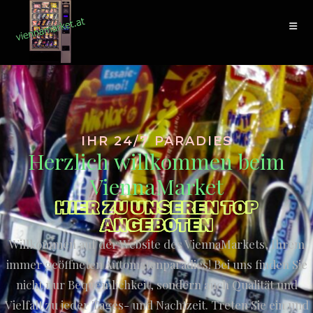
IHR 24/7 PARADIES
Herzlich willkommen beim
ViennaMarket
HIER ZU UNSEREN TOP
ANGEBOTEN
Willkommen auf der Website des ViennaMarkets, Ihrem
immer geöffneten Automatenparadies! Bei uns finden Sie
nicht nur Bequemlichkeit, sondern auch Qualität und
Vielfalt zu jeder Tages- und Nachtzeit. Treten Sie ein und