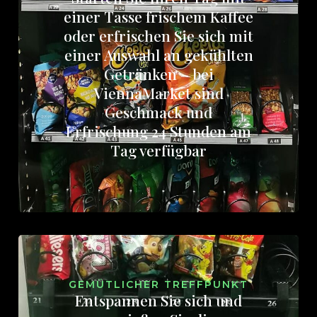
einer Tasse frischem Kaffee
oder erfrischen Sie sich mit
einer Auswahl an gekühlten
Getränken – bei
ViennaMarket sind
Geschmack und
Erfrischung 24 Stunden am
Tag verfügbar
GEMÜTLICHER TREFFPUNKT
Entspannen Sie sich und