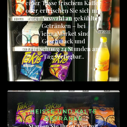
einer Tasse frischem Kaffee
oder erfrischen Sie sich mit
einer Auswahl an gekühlten
Getränken – bei
ViennaMarket sind
Geschmack und
Erfrischung 24 Stunden am
Tag verfügbar..
HEISSE UND KALTE G
ETRÄNKE
Starten Sie Ihren Tag mit