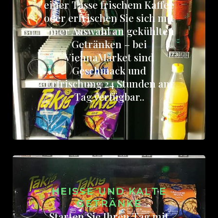
einer Tasse frischem Kaffee
oder erfrischen Sie sich mit
einer Auswahl an gekühlten
Getränken – bei
ViennaMarket sind
Geschmack und
Erfrischung 24 Stunden am
Tag verfügbar..
HEISSE UND KALTE G
ETRÄNKE
Starten Sie Ihren Tag mit