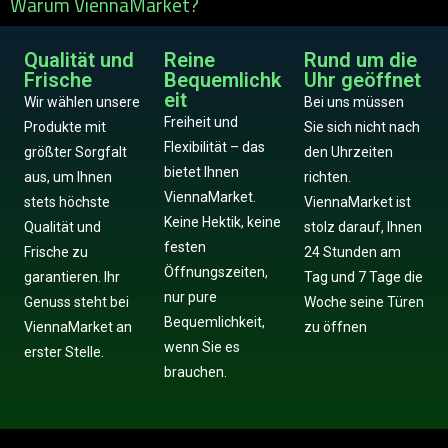
Warum ViennaMarket?
Qualität und
Reine
Rund um die
Frische
Bequemlichk
Uhr geöffnet
eit
Wir wählen unsere
Bei uns müssen
Freiheit und
Produkte mit
Sie sich nicht nach
Flexibilität – das
größter Sorgfalt
den Uhrzeiten
bietet Ihnen
aus, um Ihnen
richten.
ViennaMarket.
stets höchste
ViennaMarket ist
Keine Hektik, keine
Qualität und
stolz darauf, Ihnen
festen
Frische zu
24 Stunden am
Öffnungszeiten,
garantieren. Ihr
Tag und 7 Tage die
nur pure
Genuss steht bei
Woche seine Türen
Bequemlichkeit,
ViennaMarket an
zu öffnen
wenn Sie es
erster Stelle.
brauchen.