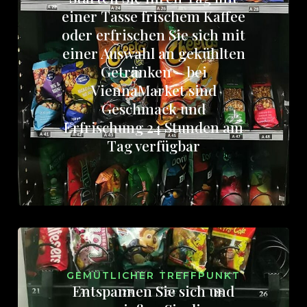
einer Tasse frischem Kaffee
oder erfrischen Sie sich mit
einer Auswahl an gekühlten
Getränken – bei
ViennaMarket sind
Geschmack und
Erfrischung 24 Stunden am
Tag verfügbar
GEMÜTLICHER TREFFPUNKT
Entspannen Sie sich und