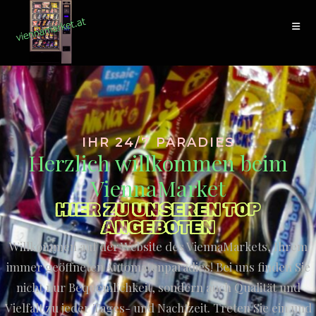
IHR 24/7 PARADIES
Herzlich willkommen beim
ViennaMarket
HIER ZU UNSEREN TOP
ANGEBOTEN
Willkommen auf der Website des ViennaMarkets, Ihrem
immer geöffneten Automatenparadies! Bei uns finden Sie
nicht nur Bequemlichkeit, sondern auch Qualität und
Vielfalt zu jeder Tages- und Nachtzeit. Treten Sie ein und