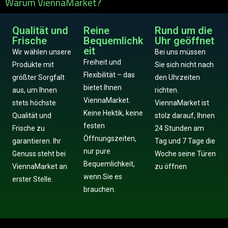
Warum ViennaMarket?
Qualität und
Reine
Rund um die
Frische
Bequemlichk
Uhr geöffnet
eit
Wir wählen unsere
Bei uns müssen
Freiheit und
Produkte mit
Sie sich nicht nach
Flexibilität – das
größter Sorgfalt
den Uhrzeiten
bietet Ihnen
aus, um Ihnen
richten.
ViennaMarket.
stets höchste
ViennaMarket ist
Keine Hektik, keine
Qualität und
stolz darauf, Ihnen
festen
Frische zu
24 Stunden am
Öffnungszeiten,
garantieren. Ihr
Tag und 7 Tage die
nur pure
Genuss steht bei
Woche seine Türen
Bequemlichkeit,
ViennaMarket an
zu öffnen
wenn Sie es
erster Stelle.
brauchen.