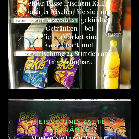
einer Tasse frischem Kaffee
oder erfrischen Sie sich mit
einer Auswahl an gekühlten
Getränken – bei
ViennaMarket sind
Geschmack und
Erfrischung 24 Stunden am
Tag verfügbar..
HEISSE UND KALTE G
ETRÄNKE
Starten Sie Ihren Tag mit