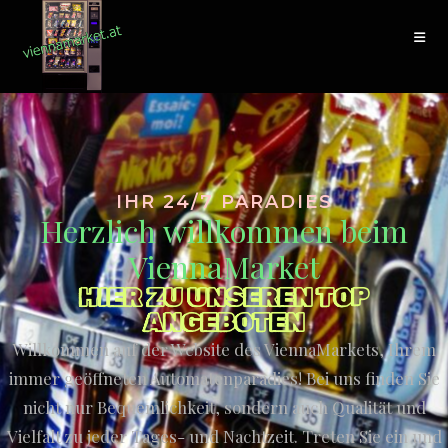
IHR 24/7 PARADIES
Herzlich willkommen beim
ViennaMarket
HIER ZU UNSEREN TOP
ANGEBOTEN
Willkommen auf der Website des ViennaMarkets, Ihrem
immer geöffneten Automatenparadies! Bei uns finden Sie
nicht nur Bequemlichkeit, sondern auch Qualität und
Vielfalt zu jeder Tages- und Nachtzeit. Treten Sie ein und