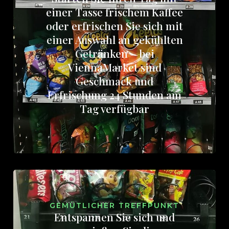
einer Tasse frischem Kaffee
oder erfrischen Sie sich mit
einer Auswahl an gekühlten
Getränken – bei
ViennaMarket sind
Geschmack und
Erfrischung 24 Stunden am
Tag verfügbar
GEMÜTLICHER TREFFPUNKT
Entspannen Sie sich und