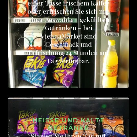
einer Tasse frischem Kaffee
oder erfrischen Sie sich mit
einer Auswahl an gekühlten
Getränken – bei
ViennaMarket sind
Geschmack und
Erfrischung 24 Stunden am
Tag verfügbar..
HEISSE UND KALTE G
ETRÄNKE
Starten Sie Ihren Tag mit