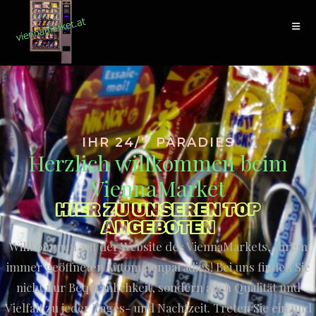
IHR 24/7 PARADIES
Herzlich willkommen beim
ViennaMarket
HIER ZU UNSEREN TOP
ANGEBOTEN
Willkommen auf der Website des ViennaMarkets, Ihrem
immer geöffneten Automatenparadies! Bei uns finden Sie
nicht nur Bequemlichkeit, sondern auch Qualität und
Vielfalt zu jeder Tages- und Nachtzeit. Treten Sie ein und