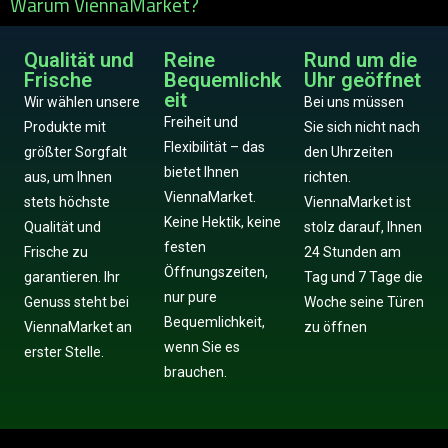
Warum ViennaMarket?
Qualität und
Reine
Rund um die
Frische
Bequemlichk
Uhr geöffnet
eit
Wir wählen unsere
Bei uns müssen
Freiheit und
Produkte mit
Sie sich nicht nach
Flexibilität – das
größter Sorgfalt
den Uhrzeiten
bietet Ihnen
aus, um Ihnen
richten.
ViennaMarket.
stets höchste
ViennaMarket ist
Keine Hektik, keine
Qualität und
stolz darauf, Ihnen
festen
Frische zu
24 Stunden am
Öffnungszeiten,
garantieren. Ihr
Tag und 7 Tage die
nur pure
Genuss steht bei
Woche seine Türen
Bequemlichkeit,
ViennaMarket an
zu öffnen
wenn Sie es
erster Stelle.
brauchen.