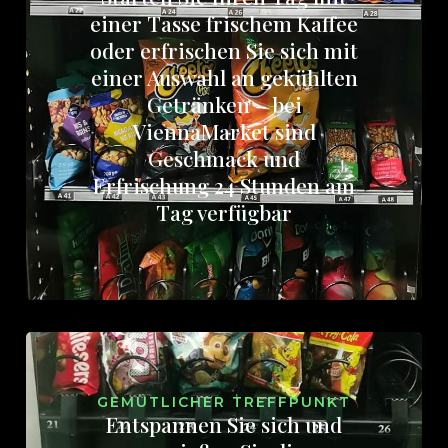
einer Tasse frischem Kaffee
oder erfrischen Sie sich mit
einer Auswahl an gekühlten
Getränken – bei
ViennaMarket sind
Geschmack und
Erfrischung 24 Stunden am
Tag verfügbar
GEMÜTLICHER TREFFPUNKT
Entspannen Sie sich und